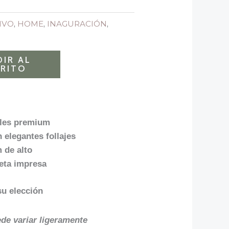
IVO
,
HOME
,
INAGURACIÓN
,
IR AL
RITO
oles premium
elegantes follajes
 de alto
jeta impresa
su elección
ede variar ligeramente