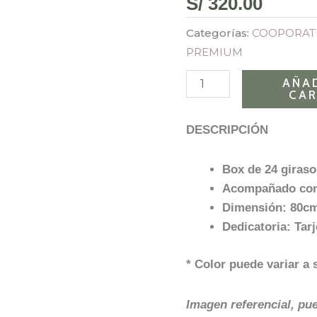
S/
320.00
de
Sol
Categorías:
COOPORAT
cantidad
PREMIUM
AÑAD
CAR
DESCRIPCIÓN
Box de 24 giras
Acompañado con 
Dimensión: 80cm
Dedicatoria: Tar
* Color puede variar a 
Imagen referencial, pu