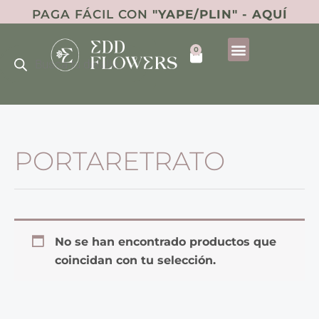
Ir
PAGA FÁCIL CON
"YAPE/PLIN" - AQUÍ
al
Búsqueda
contenido
0
de
Cart
productos
PORTARETRATO
No se han encontrado productos que
coincidan con tu selección.