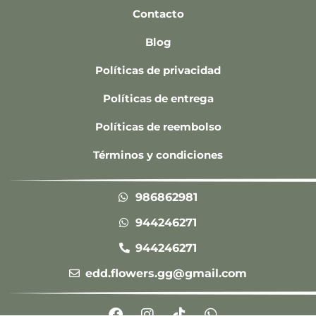
Contacto
Blog
Políticas de privacidad
Políticas de entrega
Políticas de reembolso
Términos y condiciones
986862981
944246271
944246271
edd.flowers.gg@gmail.com
F
I
T
W