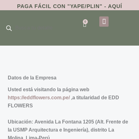
Ir
PAGA FÁCIL CON
"YAPE/PLIN" - AQUÍ
al
Búsqueda
contenido
0
de
Cart
productos
DÍA DE LA NOVIA
Datos de la Empresa
Usted está visitando la página web
https://eddflowers.com.pe/
,a titularidad de EDD
FLOWERS
Ubicación:
Avenida La Fontana 1205 (Alt. Frente de
la USMP Arquitectura e Ingeniería), distrito La
Molina, Lima-Perú