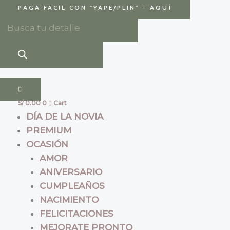
Ir
Búsqueda
Búsqueda
PAGA FÁCIL CON
"YAPE/PLIN" - AQUÍ
al
de
de
contenido
productos
productos
S/
0.00
0
Cart
DÍA DE LA NOVIA
PREMIUM
OCASIÓN
AMOR
ANIVERSARIO
CUMPLEAÑOS
NACIMIENTO
FELICITACIONES
MEJORATE PRONTO