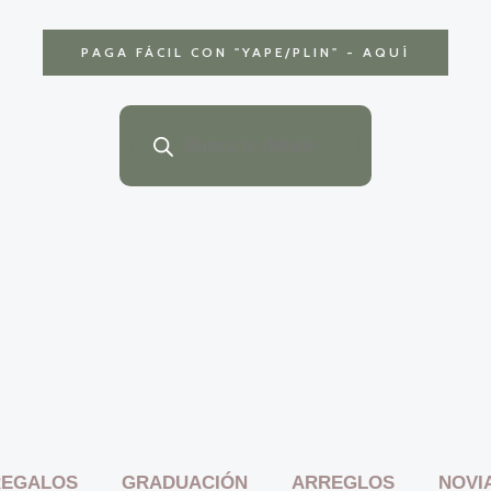
PAGA FÁCIL CON
"YAPE/PLIN" - AQUÍ
Búsqueda
de
productos
REGALOS
GRADUACIÓN
ARREGLOS
NOVI