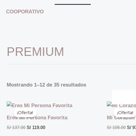
COOPORATIVO
PREMIUM
Mostrando 1–12 de 35 resultados
El
El
El
precio
precio
prec
¡Oferta!
¡Oferta!
original
actual
orig
Eres Mi Persona Favorita
Mi Corazón 
era:
es:
era:
S/ 137.00.
S/ 119.00.
S/ 1
S/
137.00
S/
119.00
S/
108.00
S/
97