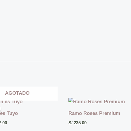
AGOTADO
El
io
precio
inal
actual
es Tuyo
Ramo Roses Premium
es:
08.00.
S/ 97.00.
.00
S/
235.00