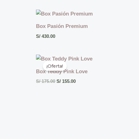
Box Pasión Premium
S/
430.00
El
El
precio
precio
¡Oferta!
original
actual
Box Teddy Pink Love
era:
es:
S/ 175.00.
S/ 155.00.
S/
175.00
S/
155.00