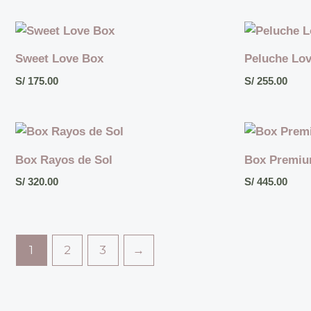
Sweet Love Box
Peluche Lov
S/
175.00
S/
255.00
Box Rayos de Sol
Box Premiu
S/
320.00
S/
445.00
1
2
3
→