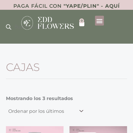
Ordenado
Ir
PAGA FÁCIL CON
"YAPE/PLIN" - AQUÍ
por
al
los
últimos
Búsqueda
contenido
0
de
Cart
productos
CAJAS
Mostrando los 3 resultados
El
El