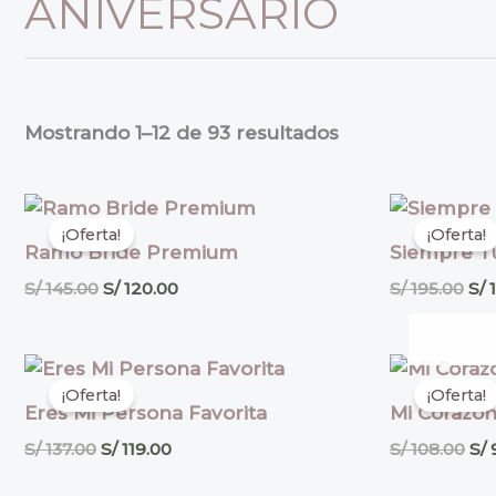
ANIVERSARIO
Mostrando 1–12 de 93 resultados
El
El
El
precio
precio
pre
¡Oferta!
¡Oferta!
original
actual
ori
Ramo Bride Premium
Siempre T
era:
es:
era
S/ 145.00.
S/ 120.00.
S/ 
S/
145.00
S/
120.00
S/
195.00
S/
1
El
El
El
precio
precio
pre
¡Oferta!
¡Oferta!
original
actual
ori
Eres Mi Persona Favorita
Mi Corazón
era:
es:
era
S/ 137.00.
S/ 119.00.
S/ 
S/
137.00
S/
119.00
S/
108.00
S/
9