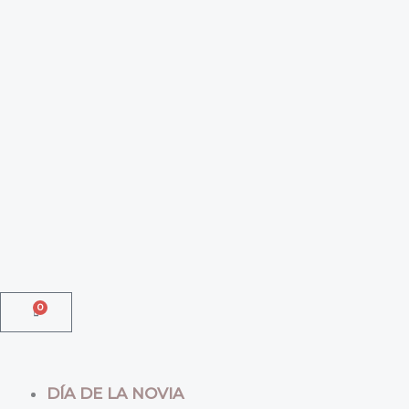
Ordenado
Ir
por
al
los
últimos
contenido
0
Cart
DÍA DE LA NOVIA