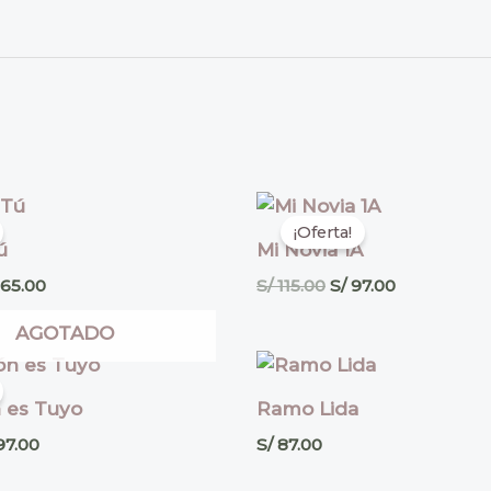
El
El
El
cio
precio
precio
precio
¡Oferta!
ginal
actual
original
actual
ú
Mi Novia 1A
:
es:
era:
es:
195.00.
S/ 165.00.
S/ 115.00.
S/ 97.00.
65.00
S/
115.00
S/
97.00
AGOTADO
El
cio
precio
ginal
actual
 es Tuyo
Ramo Lida
:
es:
108.00.
S/ 97.00.
7.00
S/
87.00