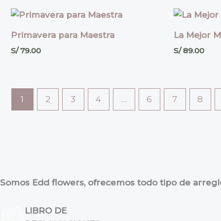
Primavera para Maestra
La Mejor M
S/
79.00
S/
89.00
1
2
3
4
…
6
7
8
Somos Edd flowers, ofrecemos todo tipo de arreglos
LIBRO DE