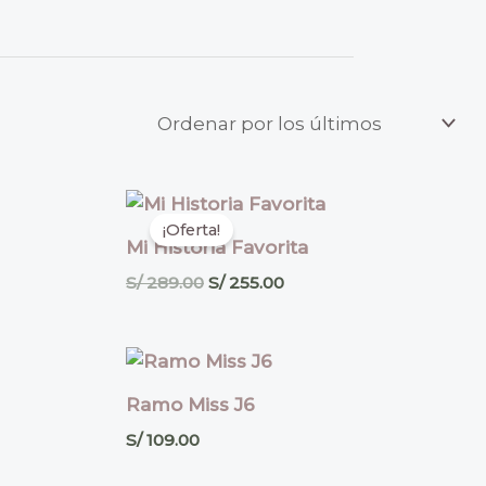
El
El
precio
precio
¡Oferta!
original
actual
Mi Historia Favorita
era:
es:
S/ 289.00.
S/ 255.00.
S/
289.00
S/
255.00
Ramo Miss J6
S/
109.00