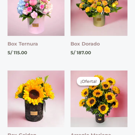
Box Ternura
Box Dorado
S/
115.00
S/
187.00
El
El
precio
precio
¡Oferta!
¡Oferta!
original
actual
era:
es:
S/ 225.00.
S/ 195.00.