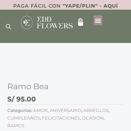
Ir
PAGA FÁCIL CON
"YAPE/PLIN" - AQUÍ
al
Búsqueda
contenido
0
de
Cart
productos
DÍA DE LA NOVIA
Ramo
Bea
cantidad
Ramo Bea
S/
95.00
Categorías:
AMOR
,
ANIVERSARIO
,
ARREGLOS
,
CUMPLEAÑOS
,
FELICITACIONES
,
OCASIÓN
,
RAMOS