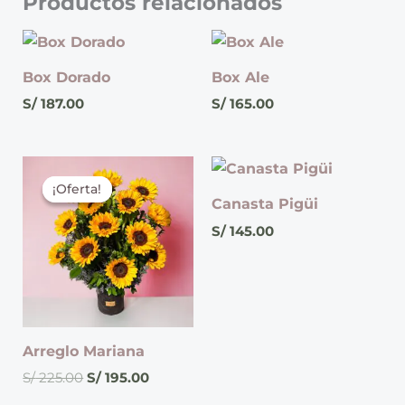
Productos relacionados
Box Dorado
Box Ale
S/
187.00
S/
165.00
El
El
precio
precio
¡Oferta!
¡Oferta!
original
actual
Canasta Pigüi
era:
es:
S/
145.00
S/ 225.00.
S/ 195.00.
Arreglo Mariana
S/
225.00
S/
195.00