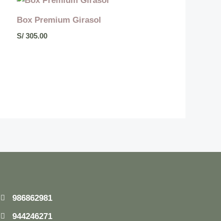
Box Premium Girasol
S/
305.00
986862981
944246271