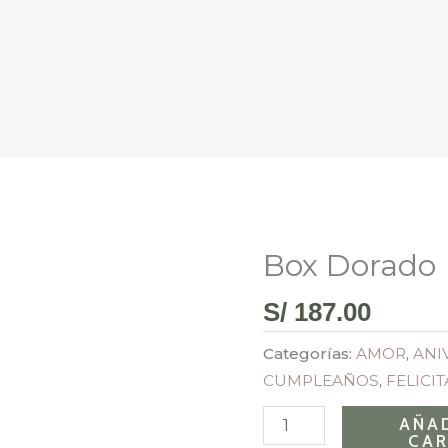
Box Dorado
Box
Dorado
S/
187.00
cantidad
Categorías:
AMOR
,
ANI
CUMPLEAÑOS
,
FELICI
AÑAD
CAR