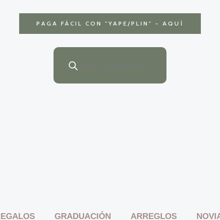
PAGA FÁCIL CON
"YAPE/PLIN" - AQUÍ
Búsqueda
de
productos
REGALOS
GRADUACIÓN
ARREGLOS
NOVI