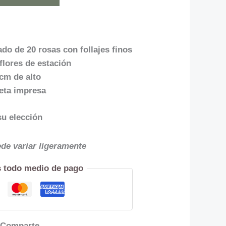
ado de 20 rosas con follajes finos
lores de estación
cm de alto
jeta impresa
su elección
ede variar ligeramente
 todo medio de pago
Comparte