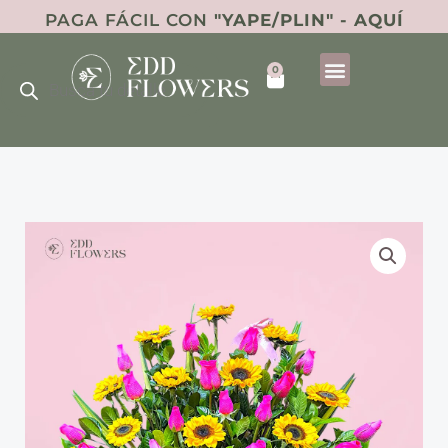
Ir
PAGA FÁCIL CON
"YAPE/PLIN" - AQUÍ
al
Búsqueda
contenido
0
de
Cart
productos
Canasta
Maju
cantidad