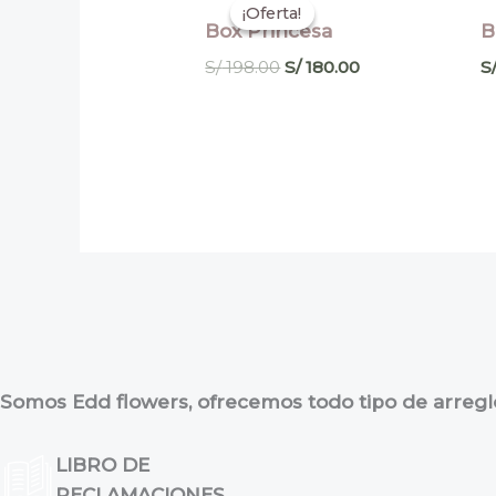
precio
precio
¡Oferta!
¡Oferta!
original
actual
Box Princesa
B
era:
es:
S/ 198.00.
S/ 180.00.
S/
198.00
S/
180.00
S
Somos Edd flowers, ofrecemos todo tipo de arreglos
LIBRO DE
RECLAMACIONES