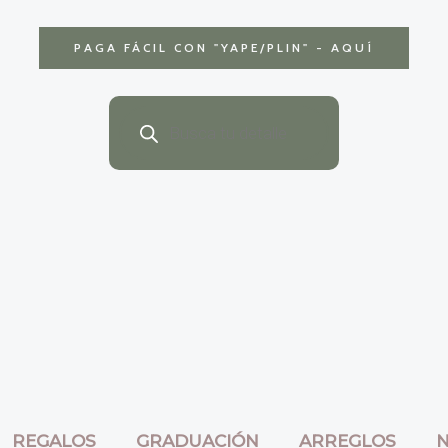
PAGA FÁCIL CON
"YAPE/PLIN" - AQUÍ
Búsqueda
de
productos
REGALOS
GRADUACIÓN
ARREGLOS
N