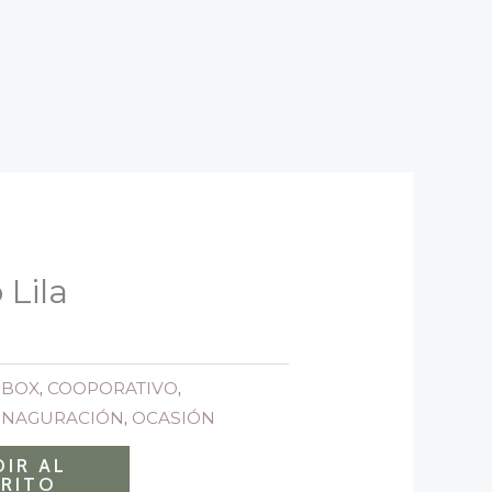
 Lila
,
BOX
,
COOPORATIVO
,
INAGURACIÓN
,
OCASIÓN
IR AL
RITO