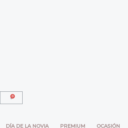
Ir
al
contenido
0
Cart
DÍA DE LA NOVIA
PREMIUM
OCASIÓN