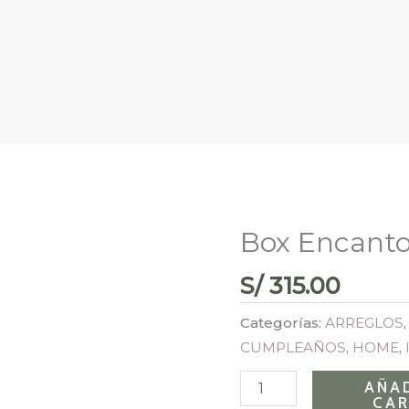
Box Encanto
Box
Encanto
S/
315.00
Lila
cantidad
Categorías:
ARREGLOS
CUMPLEAÑOS
,
HOME
,
AÑAD
CAR