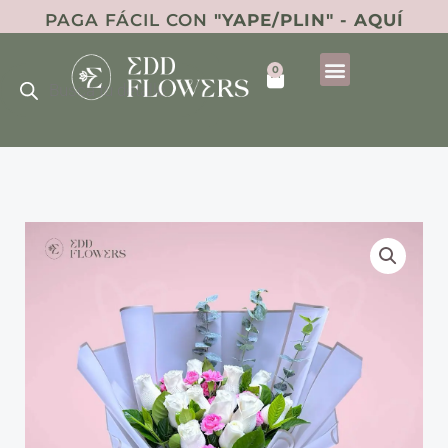
Ir
PAGA FÁCIL CON
"YAPE/PLIN" - AQUÍ
al
Búsqueda
contenido
0
de
Cart
productos
RAMO
XIMENA
cantidad