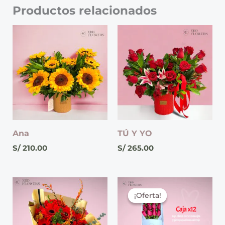
Productos relacionados
Ana
TÚ Y YO
S/
210.00
S/
265.00
El
El
precio
precio
¡Oferta!
¡Oferta!
original
actual
era:
es:
S/ 135.00.
S/ 115.00.