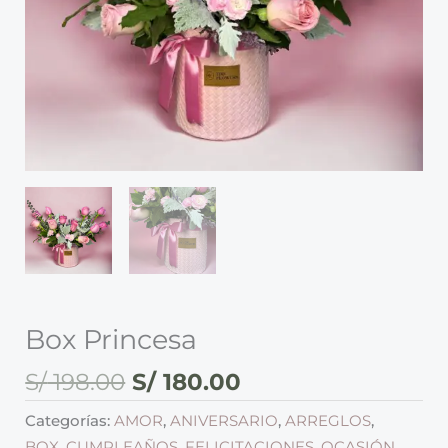
Box Princesa
S/
198.00
S/
180.00
Categorías:
AMOR
,
ANIVERSARIO
,
ARREGLOS
,
BOX
,
CUMPLEAÑOS
,
FELICITACIONES
,
OCASIÓN