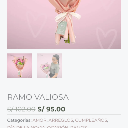
RAMO VALIOSA
S/
102.00
S/
95.00
Categorías:
AMOR
,
ARREGLOS
,
CUMPLEAÑOS
,
DÍA DE LA NOVIA
,
OCASIÓN
,
RAMOS