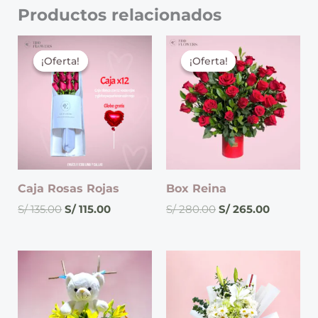
Productos relacionados
El
El
El
El
precio
precio
precio
precio
¡Oferta!
¡Oferta!
¡Oferta!
¡Oferta!
original
actual
original
actual
era:
es:
era:
es:
S/ 135.00.
S/ 115.00.
S/ 280.00.
S/ 265.00
Caja Rosas Rojas
Box Reina
S/
135.00
S/
115.00
S/
280.00
S/
265.00