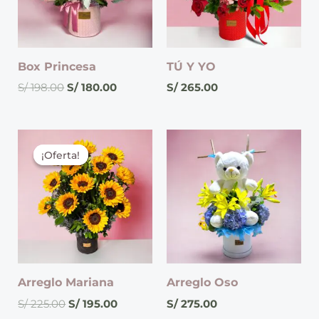
Box Princesa
TÚ Y YO
S/
198.00
S/
180.00
S/
265.00
El
El
precio
precio
¡Oferta!
¡Oferta!
original
actual
era:
es:
S/ 225.00.
S/ 195.00.
Arreglo Mariana
Arreglo Oso
S/
225.00
S/
195.00
S/
275.00