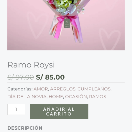
Ramo Roysi
S/
97.00
S/
85.00
Categorías:
AMOR
,
ARREGLOS
,
CUMPLEAÑOS
,
DÍA DE LA NOVIA
,
HOME
,
OCASIÓN
,
RAMOS
AÑADIR AL
CARRITO
DESCRIPCIÓN