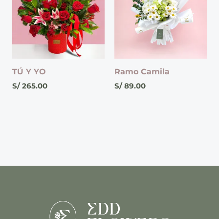
TÚ Y YO
Ramo Camila
S/
265.00
S/
89.00