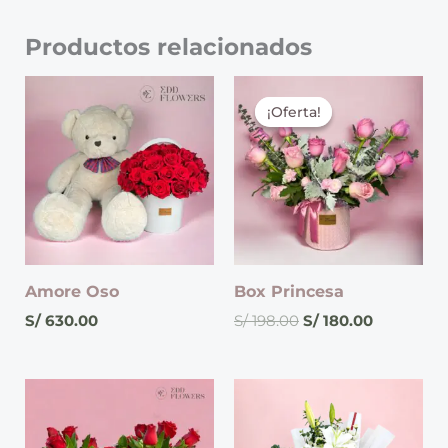
Productos relacionados
El
El
precio
precio
¡Oferta!
¡Oferta!
original
actual
era:
es:
S/ 198.00.
S/ 180.00.
Amore Oso
Box Princesa
S/
630.00
S/
198.00
S/
180.00