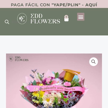
Ir
PAGA FÁCIL CON
"YAPE/PLIN" - AQUÍ
al
Búsqueda
contenido
0
de
Cart
productos
Ramo
Grad
Celebration
cantidad