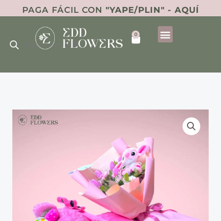
Ir
PAGA FÁCIL CON
"YAPE/PLIN" - AQUÍ
al
Búsqueda
contenido
0
de
Cart
productos
Peluche
Love
Surprise
cantidad