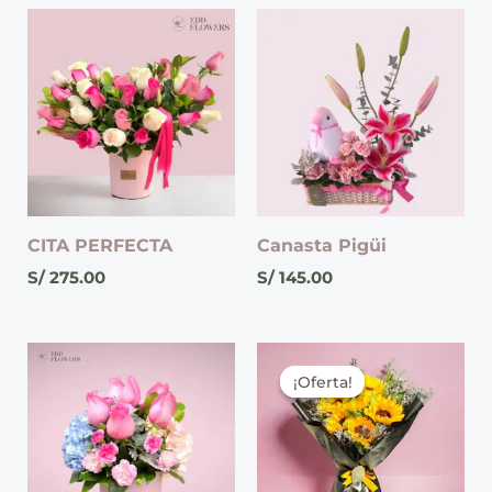
CITA PERFECTA
Canasta Pigüi
S/
275.00
S/
145.00
El
El
precio
precio
¡Oferta!
¡Oferta!
original
actual
era:
es:
S/ 127.00.
S/ 108.00.