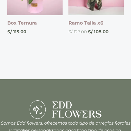
Box Ternura
Ramo Talia x6
S/
115.00
S/
127.00
S/
108.00
Somos Edd flowers, ofrecemos todo tipo de arreglos florales
y detalles personalizados para todo tipo de ocasión.