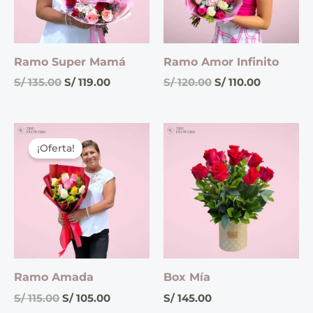
Ramo Super Mamá
Ramo Amor Infinito
S/
135.00
S/
119.00
S/
120.00
S/
110.00
El
El
precio
precio
¡Oferta!
original
actual
era:
es:
S/ 115.00.
S/ 105.00.
Ramo Amada
Box Mía
S/
115.00
S/
105.00
S/
145.00