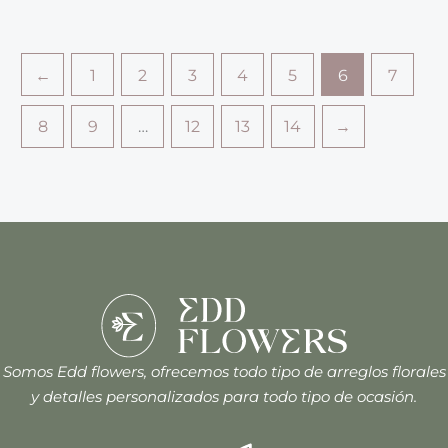
←
1
2
3
4
5
6
7
8
9
…
12
13
14
→
Somos Edd flowers, ofrecemos todo tipo de arreglos florales
y detalles personalizados para todo tipo de ocasión.