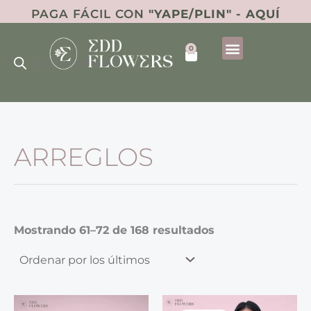
Ordenado
Ir
PAGA FÁCIL CON
"YAPE/PLIN" - AQUÍ
por
al
los
últimos
Búsqueda
contenido
0
de
Cart
productos
ARREGLOS
Mostrando 61–72 de 168 resultados
El
El