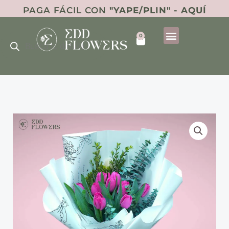
Ir
PAGA FÁCIL CON
"YAPE/PLIN" - AQUÍ
al
Búsqueda
contenido
0
de
Cart
productos
Ramo
Marcela
cantidad