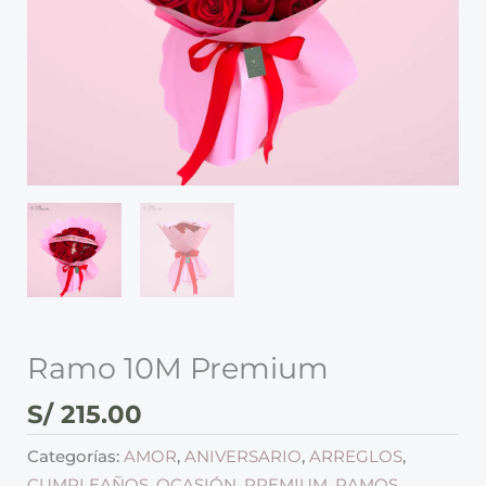
Ramo 10M Premium
S/
215.00
Categorías:
AMOR
,
ANIVERSARIO
,
ARREGLOS
,
CUMPLEAÑOS
,
OCASIÓN
,
PREMIUM
,
RAMOS
,