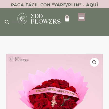
Ir
PAGA FÁCIL CON
"YAPE/PLIN" - AQUÍ
al
Búsqueda
contenido
0
de
Cart
productos
Ramo
10M
Premium
cantidad