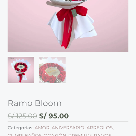
Ramo Bloom
S/
125.00
S/
95.00
Categorías:
AMOR
,
ANIVERSARIO
,
ARREGLOS
,
CUMPLEAÑOS
,
OCASIÓN
,
PREMIUM
,
RAMOS
,