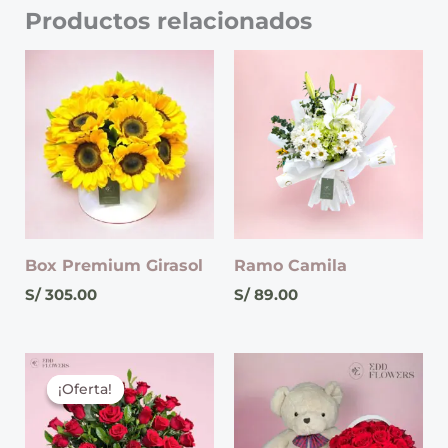
Productos relacionados
Box Premium Girasol
Ramo Camila
S/
305.00
S/
89.00
El
El
precio
precio
¡Oferta!
¡Oferta!
original
actual
era:
es:
S/ 280.00.
S/ 265.00.