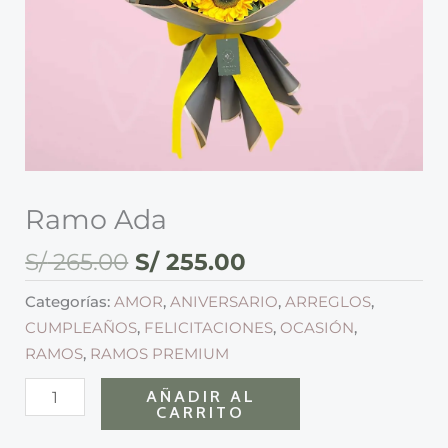
Ramo Ada
S/
265.00
S/
255.00
Categorías:
AMOR
,
ANIVERSARIO
,
ARREGLOS
,
CUMPLEAÑOS
,
FELICITACIONES
,
OCASIÓN
,
RAMOS
,
RAMOS PREMIUM
AÑADIR AL
CARRITO