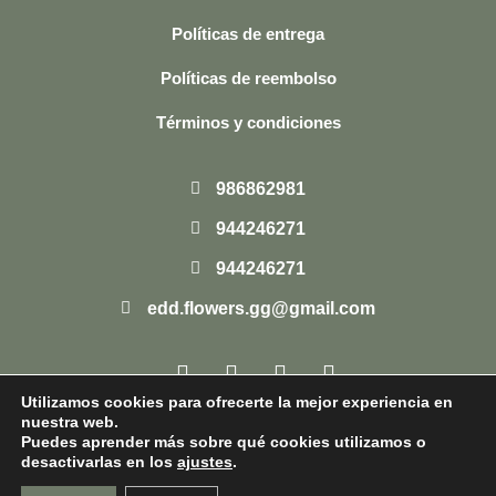
Políticas de entrega
Políticas de reembolso
Términos y condiciones
986862981
944246271
944246271
edd.flowers.gg@gmail.com
F
I
T
W
a
n
i
h
Utilizamos cookies para ofrecerte la mejor experiencia en
c
s
k
a
nuestra web.
e
t
t
t
Puedes aprender más sobre qué cookies utilizamos o
b
a
o
s
desactivarlas en los
ajustes
.
o
g
k
a
o
r
p