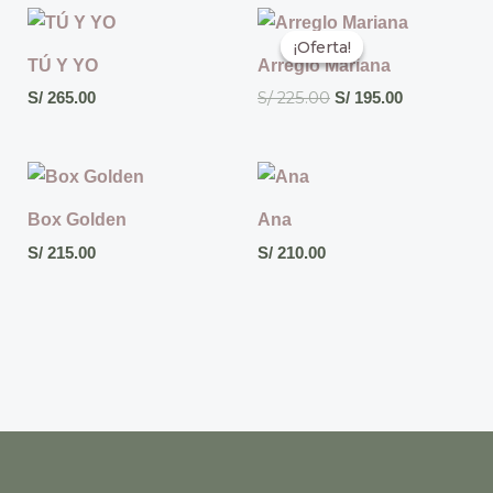
El
El
precio
precio
¡Oferta!
¡Oferta!
original
actual
TÚ Y YO
Arreglo Mariana
era:
es:
S/
225.00
S/
265.00
S/
195.00
S/ 225.00.
S/ 195.00.
Box Golden
Ana
S/
215.00
S/
210.00