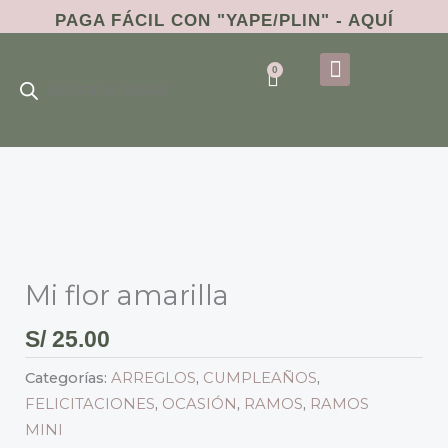
Ir
PAGA FÁCIL CON
"YAPE/PLIN" - AQUÍ
al
Búsqueda
contenido
0
de
Cart
productos
DÍA DE LA NOVIA
Mi
flor
amarilla
Mi flor amarilla
cantidad
S/
25.00
Categorías:
ARREGLOS
,
CUMPLEAÑOS
,
FELICITACIONES
,
OCASIÓN
,
RAMOS
,
RAMOS
MINI