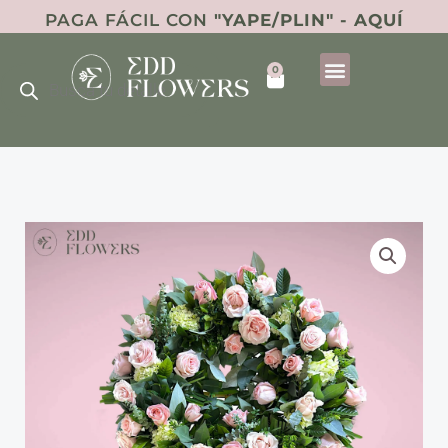
Ir
PAGA FÁCIL CON
"YAPE/PLIN" - AQUÍ
al
Búsqueda
contenido
0
de
Cart
productos
Corona
de
Condolencias
-
Rosa
cantidad