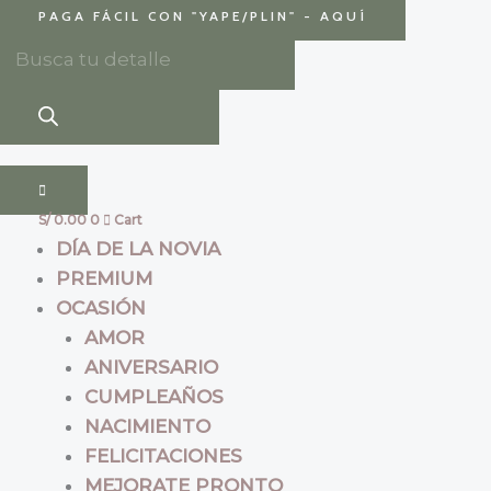
Ir
Búsqueda
Búsqueda
PAGA FÁCIL CON
"YAPE/PLIN" - AQUÍ
al
de
de
contenido
productos
productos
S/
0.00
0
Cart
DÍA DE LA NOVIA
PREMIUM
OCASIÓN
AMOR
ANIVERSARIO
CUMPLEAÑOS
NACIMIENTO
FELICITACIONES
MEJORATE PRONTO