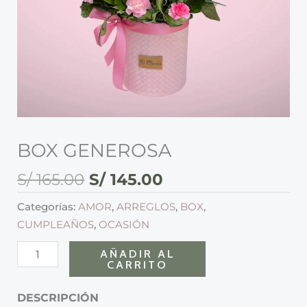
BOX GENEROSA
S/
165.00
S/
145.00
Categorías:
AMOR
,
ARREGLOS
,
BOX
,
CUMPLEAÑOS
,
OCASIÓN
AÑADIR AL
CARRITO
DESCRIPCIÓN