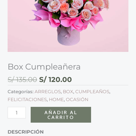
Box Cumpleañera
S/
135.00
S/
120.00
Categorías:
ARREGLOS
,
BOX
,
CUMPLEAÑOS
,
FELICITACIONES
,
HOME
,
OCASIÓN
AÑADIR AL
CARRITO
DESCRIPCIÓN