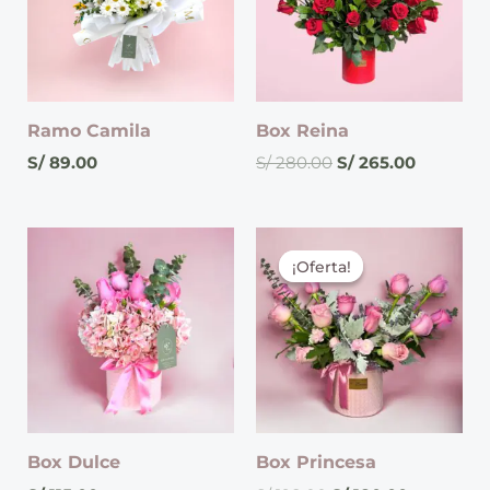
Ramo Camila
Box Reina
S/
89.00
S/
280.00
S/
265.00
El
El
precio
precio
¡Oferta!
¡Oferta!
original
actual
era:
es:
S/ 198.00.
S/ 180.00.
Box Dulce
Box Princesa