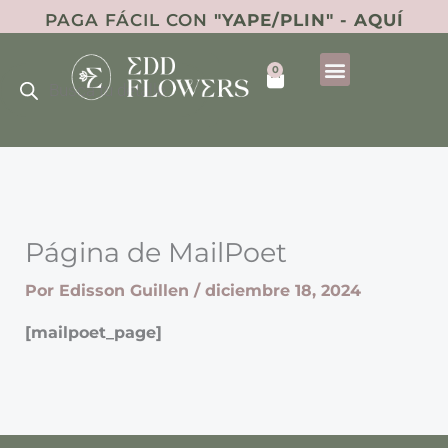
Ir
PAGA FÁCIL CON
"YAPE/PLIN" - AQUÍ
al
Búsqueda
contenido
0
de
Cart
productos
Página de MailPoet
Por
Edisson Guillen
/
diciembre 18, 2024
[mailpoet_page]