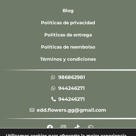
Blog
Políticas de privacidad
Políticas de entrega
Políticas de reembolso
Términos y condiciones
986862981
944246271
944246271
edd.flowers.gg@gmail.com
F
I
T
W
a
n
i
h
Utilizamos cookies para ofrecerte la mejor experiencia