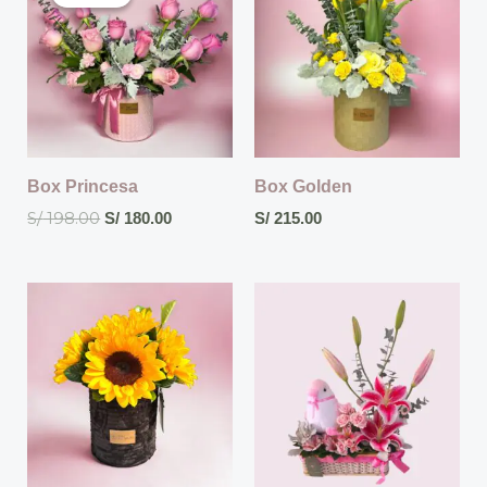
original
actual
era:
es:
S/ 198.00.
S/ 180.00.
Box Princesa
Box Golden
S/
198.00
S/
180.00
S/
215.00