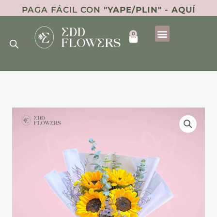
Ir
PAGA FÁCIL CON
"YAPE/PLIN" - AQUÍ
al
Búsqueda
contenido
0
de
Cart
productos
RAMO
X4
cantidad