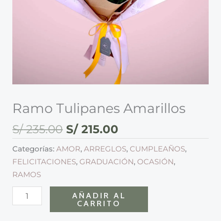
Ramo Tulipanes Amarillos
S/
235.00
S/
215.00
Categorías:
AMOR
,
ARREGLOS
,
CUMPLEAÑOS
,
FELICITACIONES
,
GRADUACIÓN
,
OCASIÓN
,
RAMOS
AÑADIR AL
CARRITO