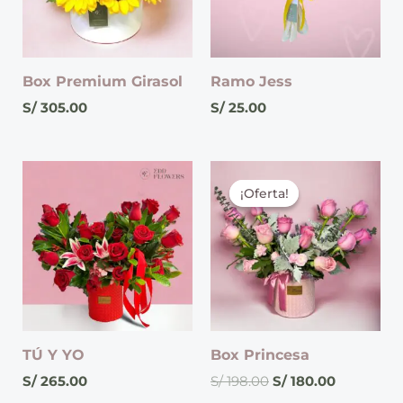
Box Premium Girasol
Ramo Jess
S/
305.00
S/
25.00
El
El
precio
precio
¡Oferta!
¡Oferta!
original
actual
era:
es:
S/ 198.00.
S/ 180.00.
TÚ Y YO
Box Princesa
S/
265.00
S/
198.00
S/
180.00