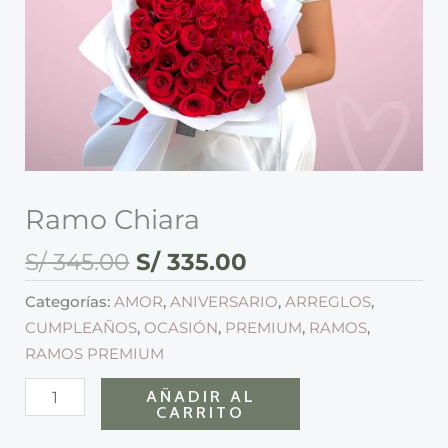
Ramo Chiara
S/
345.00
S/
335.00
Categorías:
AMOR
,
ANIVERSARIO
,
ARREGLOS
,
CUMPLEAÑOS
,
OCASIÓN
,
PREMIUM
,
RAMOS
,
RAMOS PREMIUM
AÑADIR AL
CARRITO