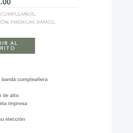
.00
al
actual
es:
,
CUMPLEAÑOS
,
.00.
S/ 119.00.
IÓN
,
PREMIUM
,
RAMOS
,
IR AL
RITO
 banda cumpleañera
 de alto
jeta impresa
su elección