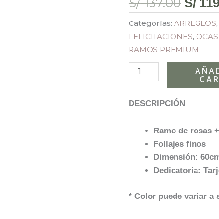
S/
137.00
S/
119
origin
+
era:
Banda
Categorías:
ARREGLOS
S/ 137
cantidad
FELICITACIONES
,
OCAS
RAMOS PREMIUM
AÑAD
CAR
DESCRIPCIÓN
Ramo de rosas +
Follajes finos
Dimensión: 60cm
Dedicatoria: Tar
* Color puede variar a 