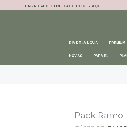
PAGA FÁCIL CON
"YAPE/PLIN" - AQUÍ
DÍA DE LA NOVIA
PREMIUM
NOVIAS
PARA ÉL
PLA
El
Pack Ramo 
Pack
preci
Ramo