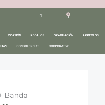
0
Cart
OCASIÓN
REGALOS
GRADUACIÓN
ARREGLOS
NTAS
CONDOLENCIAS
COOPORATIVO
El
+ Banda
o
precio