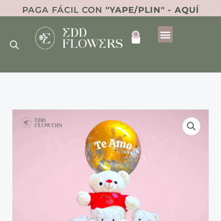
Ir
PAGA FÁCIL CON
"YAPE/PLIN" - AQUÍ
al
Búsqueda
contenido
0
de
Cart
productos
PACK
PELUCHES
cantidad