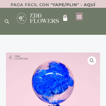
Ir
PAGA FÁCIL CON
"YAPE/PLIN" - AQUÍ
al
Búsqueda
contenido
0
de
Cart
productos
Globo
Azul
cantidad