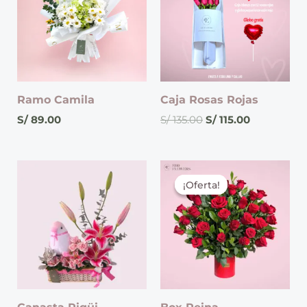
S/ 135.00.
S/ 115.00.
Ramo Camila
Caja Rosas Rojas
S/
89.00
S/
135.00
S/
115.00
El
El
precio
precio
¡Oferta!
¡Oferta!
original
actual
era:
es:
S/ 280.00.
S/ 265.00