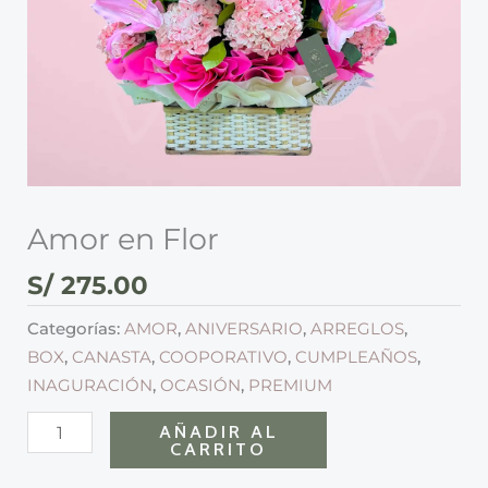
Amor en Flor
S/
275.00
Categorías:
AMOR
,
ANIVERSARIO
,
ARREGLOS
,
BOX
,
CANASTA
,
COOPORATIVO
,
CUMPLEAÑOS
,
INAGURACIÓN
,
OCASIÓN
,
PREMIUM
AÑADIR AL
CARRITO