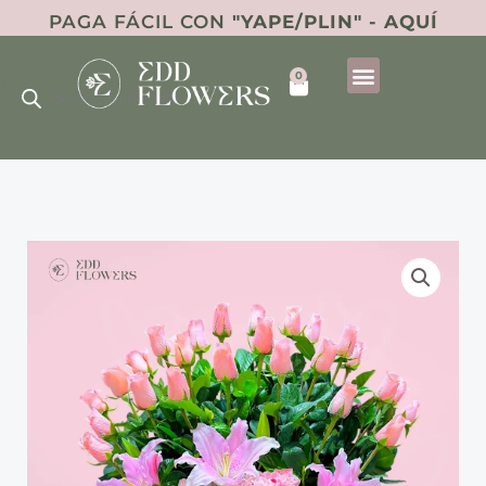
Ir
PAGA FÁCIL CON
"YAPE/PLIN" - AQUÍ
al
Búsqueda
contenido
0
de
Cart
productos
Amor
en
Flor
cantidad