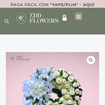
Ir
PAGA FÁCIL CON
"YAPE/PLIN" - AQUÍ
al
Búsqueda
contenido
0
de
Cart
productos
CORONA
PAZ
cantidad