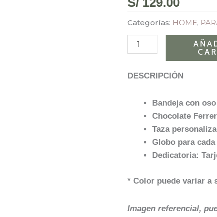
S/
129.00
Amor
cantidad
Categorías:
HOME
,
PAR
AÑAD
CAR
DESCRIPCIÓN
Bandeja con oso
Chocolate Ferre
Taza personaliza
Globo para cada
Dedicatoria: Tar
* Color puede variar a 
Imagen referencial, pu