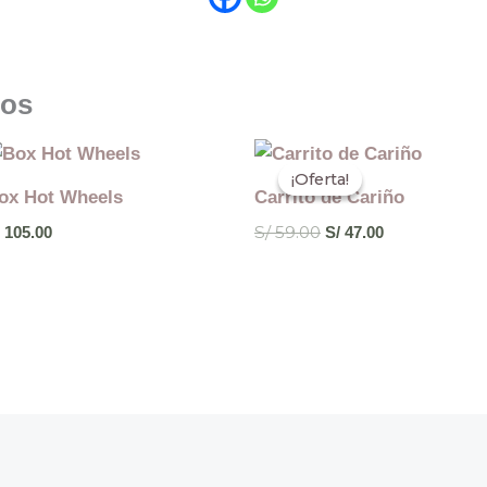
dos
El
El
precio
precio
¡Oferta!
¡Oferta!
original
actual
ox Hot Wheels
Carrito de Cariño
era:
es:
S/ 59.00.
S/ 47.00.
S/
59.00
105.00
S/
47.00