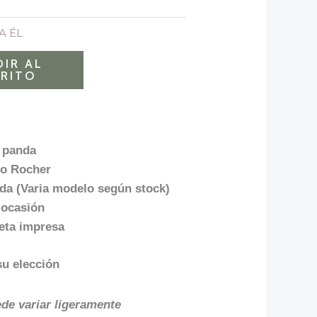
A ÉL
IR AL
RITO
 panda
ro Rocher
da (Varia modelo según stock)
 ocasión
jeta impresa
su elección
ede variar ligeramente