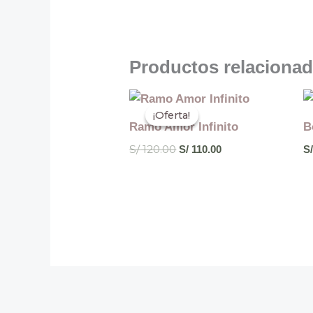
Productos relaciona
El
El
precio
precio
¡Oferta!
¡Oferta!
original
actual
Ramo Amor Infinito
B
era:
es:
S/ 120.00.
S/ 110.00.
S/
120.00
S/
110.00
S/