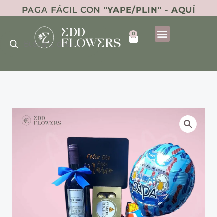
Ir
PAGA FÁCIL CON
"YAPE/PLIN" - AQUÍ
al
Búsqueda
contenido
0
de
Cart
productos
Box
Deluxe
cantidad